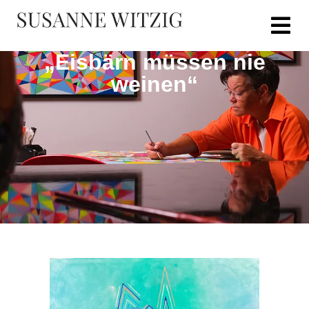
„Eisbärn müssen nie
weinen“