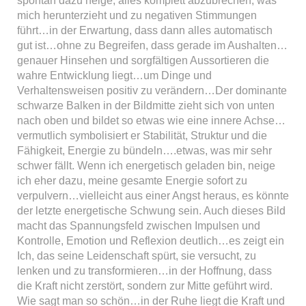
spontan dazu neige, alles komplett abzubrechen, was
mich herunterzieht und zu negativen Stimmungen
führt…in der Erwartung, dass dann alles automatisch
gut ist…ohne zu Begreifen, dass gerade im Aushalten…
genauer Hinsehen und sorgfältigen Aussortieren die
wahre Entwicklung liegt…um Dinge und
Verhaltensweisen positiv zu verändern…Der dominante
schwarze Balken in der Bildmitte zieht sich von unten
nach oben und bildet so etwas wie eine innere Achse…
vermutlich symbolisiert er Stabilität, Struktur und die
Fähigkeit, Energie zu bündeln….etwas, was mir sehr
schwer fällt. Wenn ich energetisch geladen bin, neige
ich eher dazu, meine gesamte Energie sofort zu
verpulvern…vielleicht aus einer Angst heraus, es könnte
der letzte energetische Schwung sein. Auch dieses Bild
macht das Spannungsfeld zwischen Impulsen und
Kontrolle, Emotion und Reflexion deutlich…es zeigt ein
Ich, das seine Leidenschaft spürt, sie versucht, zu
lenken und zu transformieren…in der Hoffnung, dass
die Kraft nicht zerstört, sondern zur Mitte geführt wird.
Wie sagt man so schön…in der Ruhe liegt die Kraft und